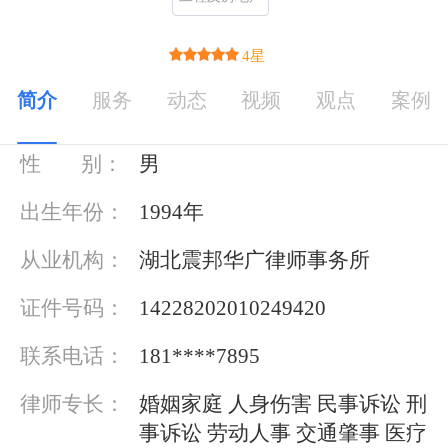
4星
简介
服务
动态
视频
观点
案例
基本信息
性 别：
男
出生年份：
1994年
从业机构：
湖北震邦华广律师事务所
证件号码：
14228202010249420
联系电话：
181****7895
律师专长：
婚姻家庭 人身伤害 民事诉讼 刑
事诉讼 劳动人事 交通肇事 医疗