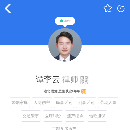
谭李云
律师
湖北 恩施 恩施,执业6年年
婚姻家庭
人身伤害
民事诉讼
刑事诉讼
劳动人事
交通肇事
医疗纠纷
遗产继承
借款担保
工程及房地产